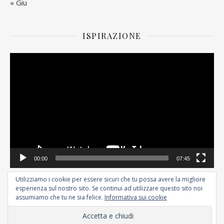
« Giu
ISPIRAZIONE
Video
Player
00:00
07:45
Utilizziamo i cookie per essere sicuri che tu possa avere la migliore
esperienza sul nostro sito. Se continui ad utilizzare questo sito noi
assumiamo che tu ne sia felice.
Informativa sui cookie
©2026 - All Rights Reserved.
Ashe Tema di
WP Royal
.