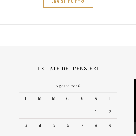
LEGGI TUTTO
LE DATE DEI PENSIERI
V
Agosto 2026
P
L
M
M
G
V
S
D
1
2
3
4
5
6
7
8
9