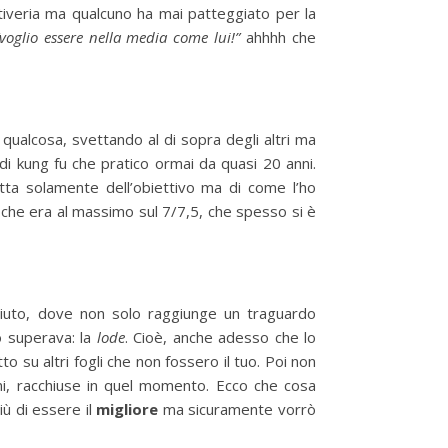
tiveria ma qualcuno ha mai patteggiato per la
“voglio essere nella media come lui!”
ahhhh che
qualcosa, svettando al di sopra degli altri ma
 di kung fu che pratico ormai da quasi 20 anni.
ta solamente dell’obiettivo ma di come l’ho
iche era al massimo sul 7/7,5, che spesso si è
ciuto, dove non solo raggiunge un traguardo
o superava: la
lode
. Cioè, anche adesso che lo
 su altri fogli che non fossero il tuo. Poi non
nni, racchiuse in quel momento. Ecco che cosa
ù di essere il
migliore
ma sicuramente vorrò