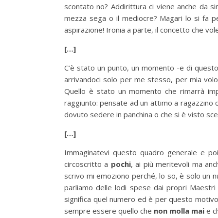
scontato no? Addirittura ci viene anche da s
mezza sega o il mediocre? Magari lo si fa p
aspirazione! Ironia a parte, il concetto che vo
[…]
C’è stato un punto, un momento -e di questo n
arrivandoci solo per me stesso, per mia vo
Quello è stato un momento che rimarrà impr
raggiunto: pensate ad un attimo a ragazzino c
dovuto sedere in panchina o che si è visto scegli
[…]
Immaginatevi questo quadro generale e poi 
circoscritto a
pochi
, ai più meritevoli ma an
scrivo mi emoziono perché, lo so, è solo un nu
parliamo delle lodi spese dai propri Maestri
significa quel numero ed è per questo motivo
sempre essere quello che
non molla mai
e ch