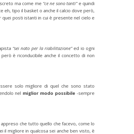
l discreto ma come me
“ce ne sono tanti”
e quindi
 eh, tipo il basket o anche il calcio dove però,
uei posti istanti in cui è presente nel cielo e
rapista
“sei nato per la riabilitazione”
ed io ogni
erò è riconducibile anche il concetto di non
sere solo migliore di quel che sono stato
cendolo nel
miglior modo possibile
-sempre
 appreso che tutto quello che facevo, come lo
il migliore in qualcosa sei anche ben visto, è