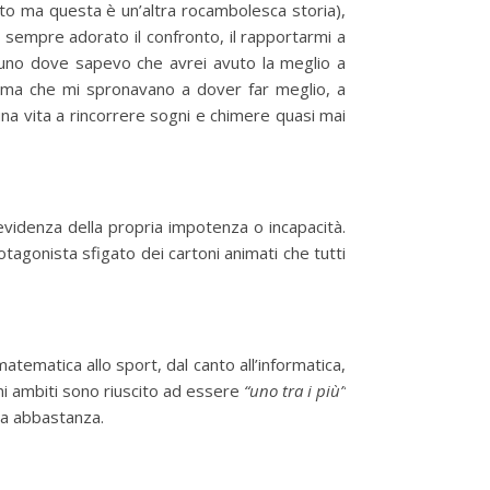
tato ma questa è un’altra rocambolesca storia),
sempre adorato il confronto, il rapportarmi a
cuno dove sapevo che avrei avuto la meglio a
 ma che mi spronavano a dover far meglio, a
una vita a rincorrere sogni e chimere quasi mai
videnza della propria impotenza o incapacità.
agonista sfigato dei cartoni animati che tutti
atematica allo sport, dal canto all’informatica,
uni ambiti sono riuscito ad essere
“uno tra i più”
ra abbastanza.