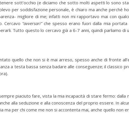
a tenere sott’occhio (e diciamo che sotto molti aspetti lo sono s
olevo per soddisfazione personale, è chiaro ma anche perché ho 
renza- migliore di me; infatti non mi rapportavo mai con qual
to. Cercavo
“avversari”
che spesso erano fuori dalla mia portata
rarli. Tutto questo lo cercavo già a 6-7 anni, quindi parliamo di 
ato quello che non si è mai arreso, spesso anche di fronte all’e
nza a testa bassa senza badare alle conseguenze; il classico prot
ora).
mpre piaciuto fare, vista la mia incapacità di stare fermo: dalla m
 anche alla seduzione e alla conoscenza del proprio essere. In alc
 via ma per chi come me non si accontenta mai, anche quello non e