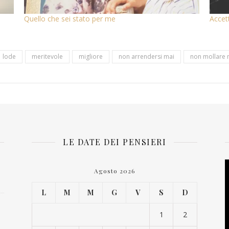
Quello che sei stato per me
Accett
lode
meritevole
migliore
non arrendersi mai
non mollare 
LE DATE DEI PENSIERI
V
Agosto 2026
P
L
M
M
G
V
S
D
1
2