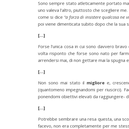
Sono sempre stato atleticamente portato ma e
uno valeva l’altro, piuttosto che scegliere me.
come si dice
“a forza di insistere qualcosa ne v
poi viene dimenticata subito dopo che la sua scia
[…]
Forse l’unica cosa in cui sono davvero bravo 
volta risponto che forse sono nato per farm
arrendersi mai, di non gettare mai la spugna 
[…]
Non sono mai stato il
migliore
e, crescend
(quantomeno impegnandomi per riuscirci). Fac
ponendomi obiettivi elevati da raggiungere- do
[…]
Potrebbe sembrare una resa questa, una sconf
facevo, non era completamente per me stesso m