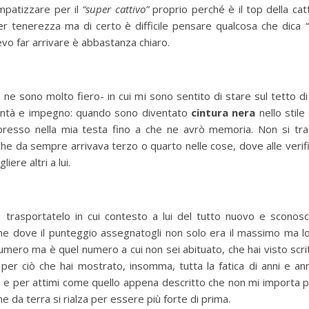
impatizzare per il
“super cattivo”
proprio perché è il top della cat
er tenerezza ma di certo è difficile pensare qualcosa che dica
levo far arrivare è abbastanza chiaro.
e sono molto fiero- in cui mi sono sentito di stare sul tetto di 
lontà e impegno: quando sono diventato
cintura nera
nello stile
esso nella mia testa fino a che ne avrò memoria. Non si trat
he da sempre arrivava terzo o quarto nelle cose, dove alle verif
ere altri a lui.
trasportatelo in cui contesto a lui del tutto nuovo e sconos
che dove il punteggio assegnatogli non solo era il massimo ma l
mero ma è quel numero a cui non sei abituato, che hai visto scritto
 per ciò che hai mostrato, insomma, tutta la fatica di anni e a
 e per attimi come quello appena descritto che non mi importa pi
e da terra si rialza per essere più forte di prima.