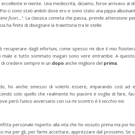
ccellente in niente. Una mediocrità, diciamo, forse arrivavo a
 Poi ci sono stati ambiti dove ero e sono stato una pippa allucinante
iene fuori…”
. La classica cometa che passa, prende attenzione per q
 ha finito di disegnare la traiettoria tra le stelle.
è recuperare dagli infortuni, come spesso mi dice il mio fisiote
i male e tutto sommato magari sono vere entrambe. A questo p
e di credere sempre in un
dopo
anche migliore del
prima
.
o, ho anche smesso di volerlo essere, imparando così ad es
endo solo quello che realmente ho piacere e voglia di fare, fa
ve però l’unico avversario con cui mi scontro è il
vecchio me
.
itta personale rispetto alla vita che ho vissuto prima ma poi ho
a per gli, per farmi accettare, apprezzare dal prossimo. Se sei 