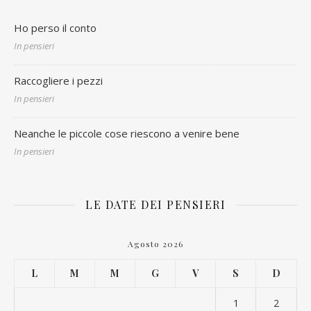
Ho perso il conto
In pensieri
Raccogliere i pezzi
In pensieri
Neanche le piccole cose riescono a venire bene
In pensieri
LE DATE DEI PENSIERI
Agosto 2026
L
M
M
G
V
S
D
1
2