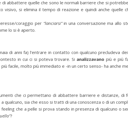
te di abbattere quelle che sono le normali barriere che si potreb
tto visivo, si elimina il tempo di reazione e quindi anche quell
nteresse/coraggio per
“lanciarsi”
in una conversazione ma allo st
come lo si è aperto.
naia di anni fa) l’entrare in contatto con qualcuno precludeva 
contesto in cui ci si poteva trovare. Si
analizzavano
più e più f
 più facile, molto più immediato e -in un certo senso- ha anche 
strumenti che ci permettano di abbattere barriere e distanze, di
ere a qualcuno, sia che esso si tratti di una conoscenza o di un com
il feeling che a pelle si prova stando in presenza di qualcuno o s
uello”
?