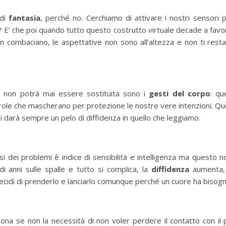
 di
fantasia
, perché no. Cerchiamo di attivare i nostri sensori p
o? E’ che poi quando tutto questo costrutto virtuale decade a favore 
non combaciano, le aspettative non sono all’altezza e non ti rest
e non potrà mai essere sostituita sono i
gesti del corpo
: qu
arole che mascherano per protezione le nostre vere intenzioni. Que
ci darà sempre un pelo di diffidenza in quello che leggiamo.
i dei problemi è indice di sensibilità e intelligenza ma questo no
i anni sulle spalle e tutto si complica, la
diffidenza
aumenta, i
ecidi di prenderlo e lanciarlo comunque perché un cuore ha bisogno
ona se non la necessità di non voler perdere il contatto con il p