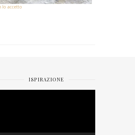
n lo accetto
ISPIRAZIONE
ideo
layer