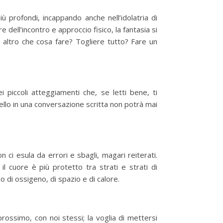
iù profondi, incappando anche nell’idolatria di
dell’incontro e approccio fisico, la fantasia si
a altro che cosa fare? Togliere tutto? Fare un
ei piccoli atteggiamenti che, se letti bene, ti
llo in una conversazione scritta non potrà mai
n ci esula da errori e sbagli, magari reiterati.
l cuore è più protetto tra strati e strati di
 di ossigeno, di spazio e di calore.
rossimo, con noi stessi; la voglia di mettersi