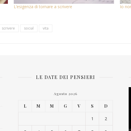
L’esigenza di tornare a scrivere
Io no
scrivere
social
vita
LE DATE DEI PENSIERI
V
Agosto 2026
P
L
M
M
G
V
S
D
1
2