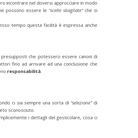
bero incontrare nel doversi approcciare in modo
e che possono essere le
“scelte sbagliate”
che si
esso tempo questa facilità è espressa anche
dei presupposti che potessero essere canoni di
attori fino ad arrivare ad una conclusione che
meno
responsabilità
.
 fondo ci sia sempre una sorta di
“selezione”
di
pleto sconosciuto.
emplicemente i dettagli del gesticolare, cosa ci