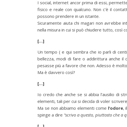
I social, internet ancor prima di essi, permet
fisico e reale con qualcuno. Non c’è il conta
possono prendere in un istante.
Sicuramente aiuta chi magari non avrebbe i
nella misura in cui si può chiudere tutto, così 
[…]
Un tempo ( e qui sembra che io parli di centi
bellezza, modi di fare o addirittura anche il 
pesasse più a favore che non. Adesso è molto
Ma è davvero così?
[…]
Io credo che anche se si abbia l’ausilio di 
elementi, tali per cui si decida di voler scriv
Ma se non abbiamo elementi come
l’odore
, 
spinge a dire
“scrivo a questo, piuttosto che a q
[…]