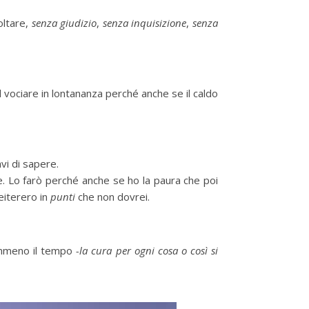
coltare,
senza giudizio
,
senza inquisizione
,
senza
 vociare in lontananza perché anche se il caldo
vi di sapere.
re. Lo farò perché anche se ho la paura che poi
eiterero in
punti
che non dovrei.
emmeno il tempo
-la cura per ogni cosa o così si