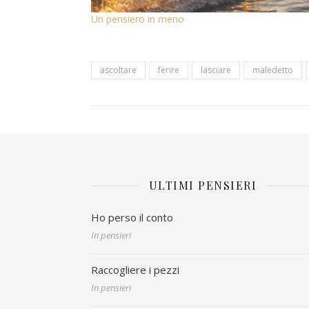
Un pensiero in meno
ascoltare
ferire
lasciare
maledetto
ULTIMI PENSIERI
Ho perso il conto
In pensieri
Raccogliere i pezzi
In pensieri