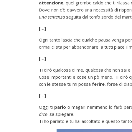
attenzione
, quel grembo caldo che ti rilassa
Dove non c’è davvero una necessità di rispon
una sentenza
seguita dal tonfo sordo del marte
[…]
Ogni tanto lascia che qualche pausa venga port
ormai ci sta per abbandonare, a tutti piace il 
[…]
Ti dirò qualcosa di me, qualcosa che non sai e 
Cose importanti e cose un pò meno. Ti dirò 
con le stesse tu mi possa
ferire
, forse di di
[…]
Oggi ti
parlo
o magari nemmeno lo farò perch
dice-
sa spiegare.
Ti ho parlato e tu hai ascoltato e questo tan