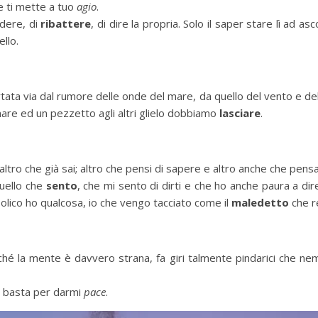
 e ti mette a tuo
agio
.
dere, di
ribattere
, di dire la propria. Solo il saper stare lì ad as
llo.
ata via dal rumore delle onde del mare, da quello del vento e del
mare ed un pezzetto agli altri glielo dobbiamo
lasciare
.
altro che già sai; altro che pensi di sapere e altro anche che pensa
quello che
sento
, che mi sento di dirti e che ho anche paura a di
abolico ho qualcosa, io che vengo tacciato come il
maledetto
che r
é la mente è davvero strana, fa giri talmente pindarici che n
to basta per darmi
pace
.