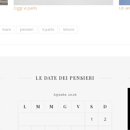
Oggi vi parlo
Un an
mare
pensieri
ti parlo
timore
LE DATE DEI PENSIERI
V
Agosto 2026
P
L
M
M
G
V
S
D
1
2