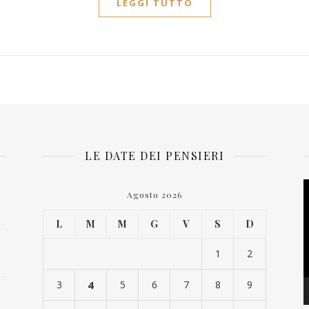
LEGGI TUTTO
LE DATE DEI PENSIERI
V
Agosto 2026
P
L
M
M
G
V
S
D
1
2
3
4
5
6
7
8
9